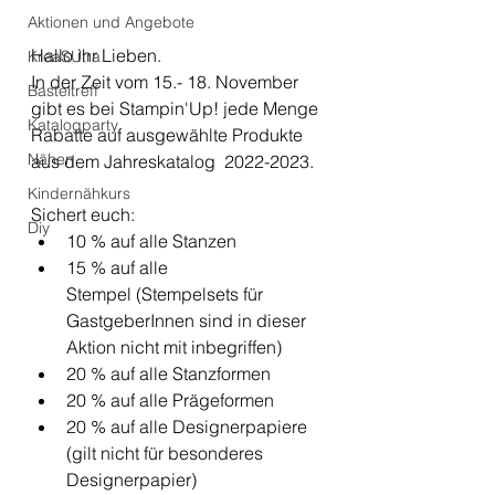
Aktionen und Angebote
Hallo ihr Lieben. 
KreaSUtra
In der Zeit vom 15.- 18. November 
Basteltreff
gibt es bei Stampin'Up! jede Menge 
Katalogparty
Rabatte auf ausgewählte Produkte 
Nähen
aus dem Jahreskatalog  2022-2023.
Kindernähkurs
Sichert euch:
Diy
10 % auf alle Stanzen
15 % auf alle 
Stempel (Stempelsets für 
GastgeberInnen sind in dieser 
Aktion nicht mit inbegriffen)
20 % auf alle Stanzformen
20 % auf alle Prägeformen
20 % auf alle Designerpapiere 
(gilt nicht für besonderes 
Designerpapier)