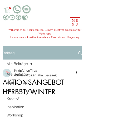
ME
NU
Willkommen bei KnöpfchenTilda! Deinem kreativen Wohlfühlort für
Workshops,
Inspiration und kreative Auszeiten in Chemnitz und Umgebung.
Beitrag
Alle Beiträge
KnöpfchenTilda
Alle Beiträge
13. Nov. 2022
1 Min. Lesezeit
AKTIONSANGEBOT
Stampin' Up!
HERBST/WINTER
Kreativ Dienstag
Kreativ²
Inspiration
Workshop