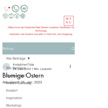
ME
NU
Willkommen bei KnöpfchenTilda! Deinem kreativen Wohlfühlort für
Workshops,
Inspiration und kreative Auszeiten in Chemnitz und Umgebung.
Beitrag
Alle Beiträge
KnöpfchenTilda
Alle Beiträge
24. Jan. 2023
1 Min. Lesezeit
Blumige Ostern
Stampin' Up!
Aktualisiert:
25. Jan. 2023
Kreativ Dienstag
Kreativ²
Inspiration
Workshop