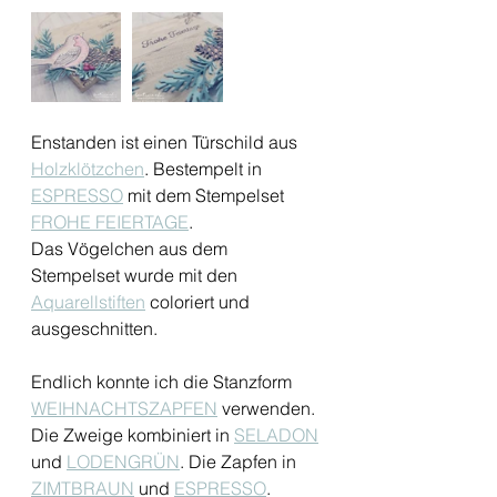
Enstanden ist einen Türschild aus 
Holzklötzchen
. Bestempelt in 
ESPRESSO
 mit dem Stempelset 
FROHE FEIERTAGE
. 
Das Vögelchen aus dem 
Stempelset wurde mit den 
Aquarellstiften
 coloriert und 
ausgeschnitten. 
Endlich konnte ich die Stanzform 
WEIHNACHTSZAPFEN
 verwenden. 
Die Zweige kombiniert in 
SELADON
und 
LODENGRÜN
. Die Zapfen in 
ZIMTBRAUN
 und 
ESPRESSO
. 