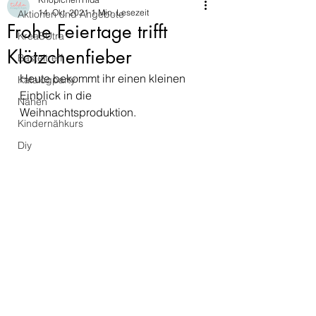
14. Okt. 2021
1 Min. Lesezeit
Aktionen und Angebote
Frohe Feiertage trifft
KreaSUtra
Klötzchenfieber
Basteltreff
Heute bekommt ihr einen kleinen 
Katalogparty
Einblick in die 
Nähen
Weihnachtsproduktion. 
Kindernähkurs
Diy