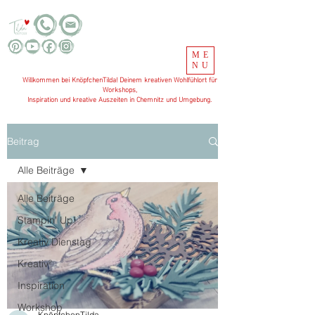
ME
NU
Willkommen bei KnöpfchenTilda! Deinem kreativen Wohlfühlort für
Workshops,
Inspiration und kreative Auszeiten in Chemnitz und Umgebung.
Beitrag
Alle Beiträge
Alle Beiträge
Stampin' Up!
Kreativ Dienstag
Kreativ²
Inspiration
Workshop
KnöpfchenTilda