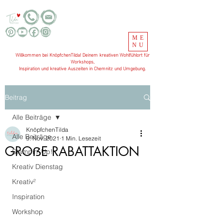
ME
NU
Willkommen bei KnöpfchenTilda! Deinem kreativen Wohlfühlort für
Workshops,
Inspiration und kreative Auszeiten in Chemnitz und Umgebung.
Beitrag
Alle Beiträge
KnöpfchenTilda
Alle Beiträge
9. Nov. 2021
1 Min. Lesezeit
GROẞE RABATTAKTION
Stampin' Up!
Kreativ Dienstag
Kreativ²
Inspiration
Workshop