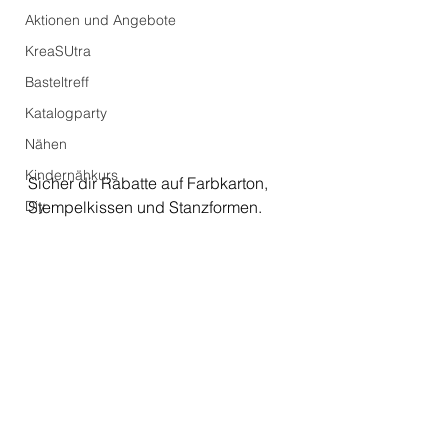
Aktionen und Angebote
KreaSUtra
Basteltreff
Katalogparty
Nähen
Kindernähkurs
Sicher dir Rabatte auf Farbkarton, 
Diy
Stempelkissen und Stanzformen. 