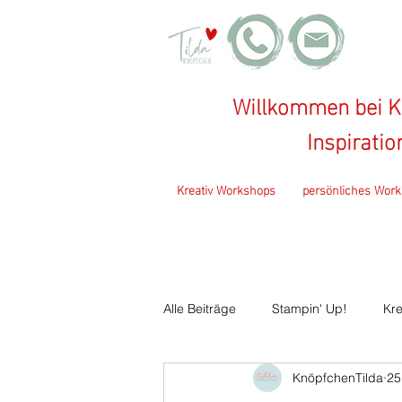
Willkommen bei Kn
Inspirati
Kreativ Workshops
persönliches Work
Alle Beiträge
Stampin' Up!
Kre
KnöpfchenTilda
25
KreaSUtra
Basteltreff
Ka