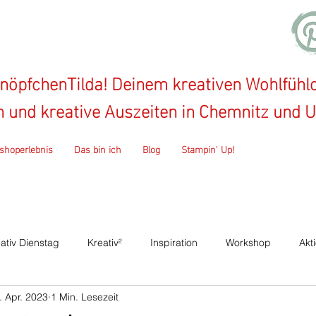
öpfchenTilda! Deinem kreativen Wohlfühlo
on und kreative Auszeiten in Chemnitz und
shoperlebnis
Das bin ich
Blog
Stampin' Up!
ativ Dienstag
Kreativ²
Inspiration
Workshop
Akt
. Apr. 2023
1 Min. Lesezeit
talogparty
Nähen
Kindernähkurs
Diy