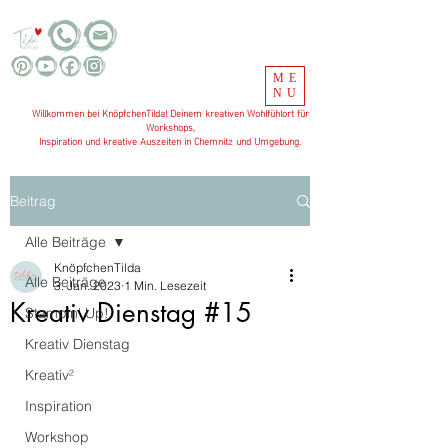
ME
NU
Willkommen bei KnöpfchenTilda! Deinem kreativen Wohlfühlort für
Workshops,
Inspiration und kreative Auszeiten in Chemnitz und Umgebung.
Beitrag
Alle Beiträge
KnöpfchenTilda
Alle Beiträge
3. Jan. 2023
1 Min. Lesezeit
Kreativ Dienstag #15
Stampin' Up!
Kreativ Dienstag
Kreativ²
Inspiration
Workshop