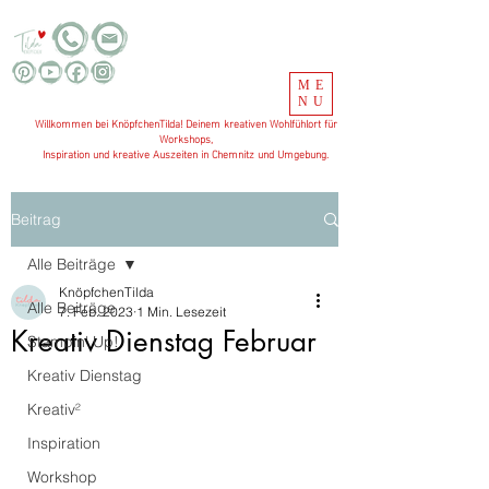
ME
NU
Willkommen bei KnöpfchenTilda! Deinem kreativen Wohlfühlort für
Workshops,
Inspiration und kreative Auszeiten in Chemnitz und Umgebung.
Beitrag
Alle Beiträge
KnöpfchenTilda
Alle Beiträge
7. Feb. 2023
1 Min. Lesezeit
Kreativ Dienstag Februar
Stampin' Up!
Kreativ Dienstag
Kreativ²
Inspiration
Workshop