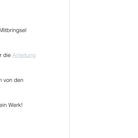
Mitbringsel 
 die 
Anleitung
h von den 
ein Werk! 