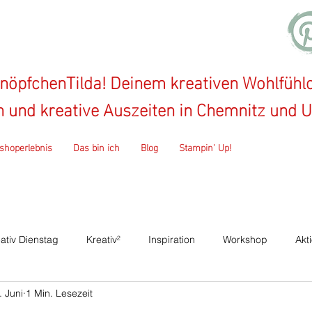
öpfchenTilda! Deinem kreativen Wohlfühlo
on und kreative Auszeiten in Chemnitz und
shoperlebnis
Das bin ich
Blog
Stampin' Up!
ativ Dienstag
Kreativ²
Inspiration
Workshop
Akt
. Juni
1 Min. Lesezeit
talogparty
Nähen
Kindernähkurs
Diy