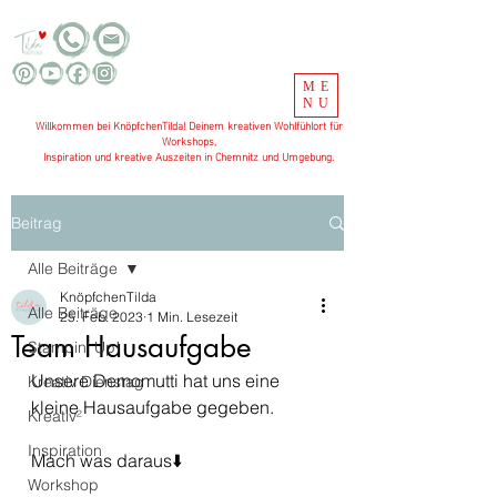
ME
NU
Willkommen bei KnöpfchenTilda! Deinem kreativen Wohlfühlort für
Workshops,
Inspiration und kreative Auszeiten in Chemnitz und Umgebung.
Beitrag
Alle Beiträge
KnöpfchenTilda
Alle Beiträge
25. Feb. 2023
1 Min. Lesezeit
Team Hausaufgabe
Stampin' Up!
Unsere Demomutti hat uns eine 
Kreativ Dienstag
kleine Hausaufgabe gegeben. 
Kreativ²
Inspiration
Mach was daraus⬇️
Workshop