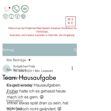
ME
NU
Willkommen bei KnöpfchenTilda! Deinem kreativen Wohlfühlort für
Workshops,
Inspiration und kreative Auszeiten in Chemnitz und Umgebung.
Beitrag
Alle Beiträge
KnöpfchenTilda
Alle Beiträge
15. Juni 2023
1 Min. Lesezeit
Team Hausaufgabe
Stampin' Up!
Es gab wieder Hausaufgaben. 
Kreativ Dienstag
Früher hatte ich es gehasst heute 
Kreativ²
mach ich es gern. 😜
Inspiration
Immer etwas spät dran zu sein, hat 
Workshop
sich  jedoch nicht geändert. 🤣